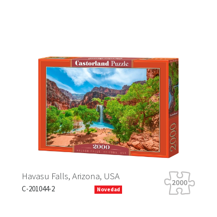
Falls, Arizona, USA
Tiger Tour
-2
B-066339
Novedad