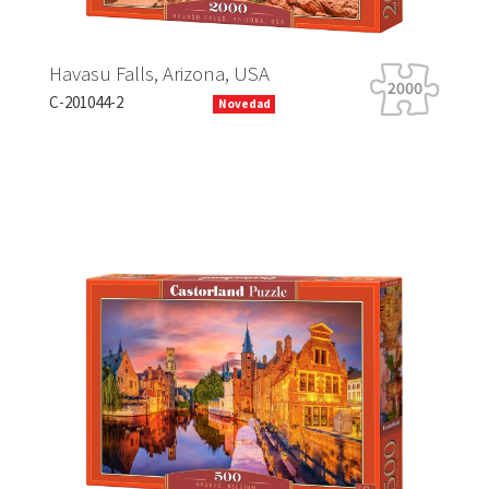
Havasu Falls, Arizona, USA
Tig
C-201044-2
B-0
Novedad
Previous
Next