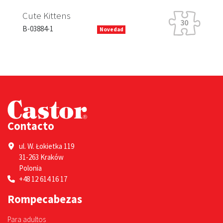
Ra
Cute Kittens
B-1
B-03884-1
Novedad
Contacto
ul. W. Łokietka 119
31-263 Kraków
Polonia
+48 12 614 16 17
Rompecabezas
Para adultos