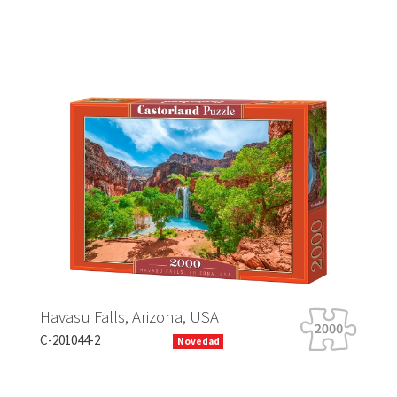
lls, Arizona, USA
Tiger Tour
B-066339
Novedad