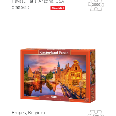
Havasu Falls, Arizona, USA
Ti
C-201044-2
B-
Novedad
Previous
Next
H
Bruges, Belgium