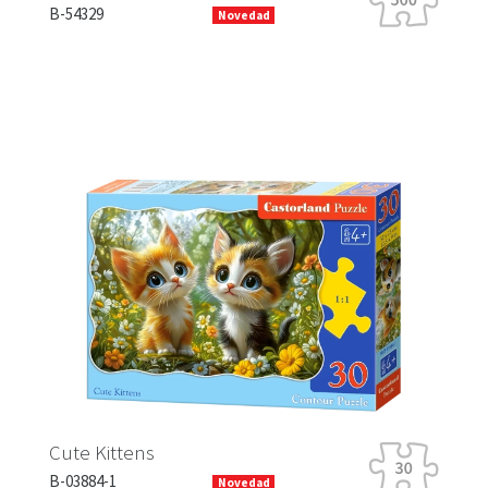
B-
B-54329
Novedad
Ra
Cute Kittens
B-
B-03884-1
Novedad