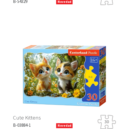
B-0
B-54329
Novedad
Ra
Cute Kittens
B-1
B-03884-1
Novedad