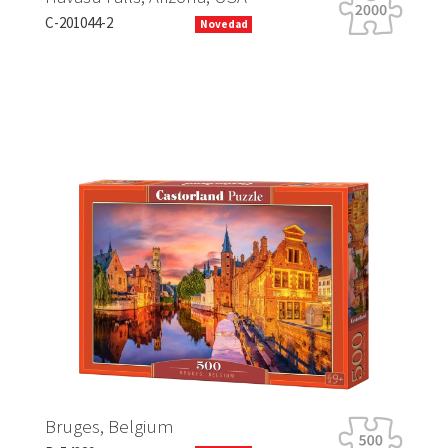
C-201044-2
B-0
Novedad
Previous
Next
Ha
Bruges, Belgium