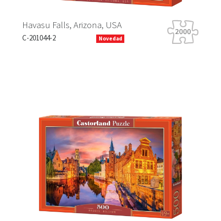
Havasu Falls, Arizona, USA
Tig
C-201044-2
B-0
Novedad
Previous
Next