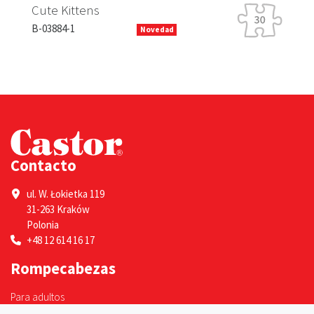
Ra
Cute Kittens
B-1
B-03884-1
Novedad
Contacto
ul. W. Łokietka 119
31-263 Kraków
Polonia
+48 12 614 16 17
Rompecabezas
Para adultos
Para niños