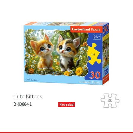
Ra
Cute Kittens
B-
B-03884-1
Novedad