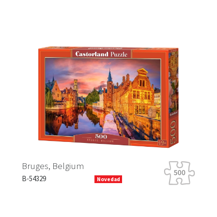
Previous
Next
H
Bruges, Belgium
B-
B-54329
Novedad