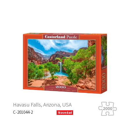
Havasu Falls, Arizona, USA
Ti
C-201044-2
B-
Novedad