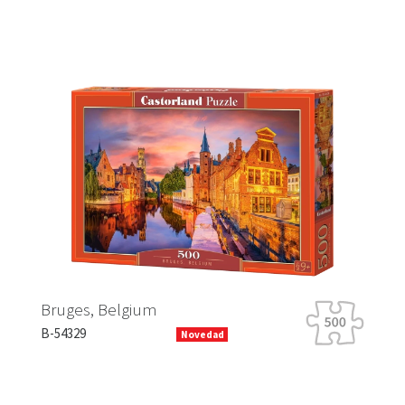
Previous
Next
H
Bruges, Belgium
B-
B-54329
Novedad