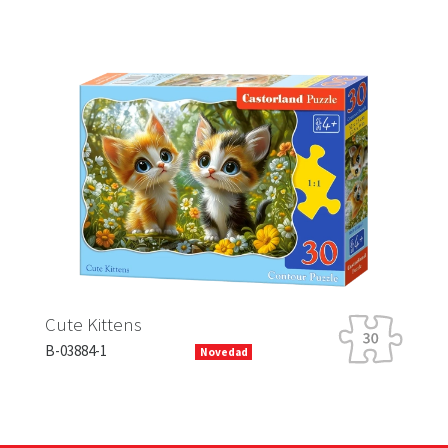
Ra
Cute Kittens
B-
B-03884-1
Novedad