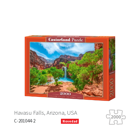
Havasu Falls, Arizona, USA
Ti
C-201044-2
B-
Novedad