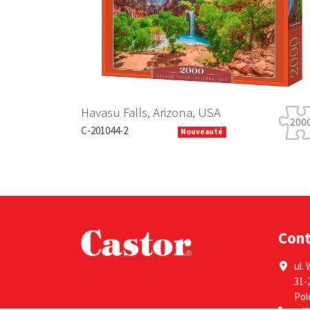
Havasu Falls, Arizona, USA
C-201044-2
Nouveauté
Con
ul. 
31-
Pol