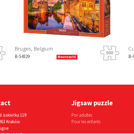
Bruges, Belgium
Cu
B-54329
B-0
Nouveauté
tact
Jigsaw puzzle
W. Łokietka 119
Por adultes
263 Kraków
Pour les enfants
ogne