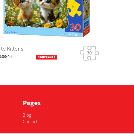
te Kittens
3884-1
Nouveauté
Pages
Blog
Contact