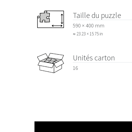
Taille du puzzle
590 × 400 mm
≈ 23.23 × 15.75 in
Unités carton
16