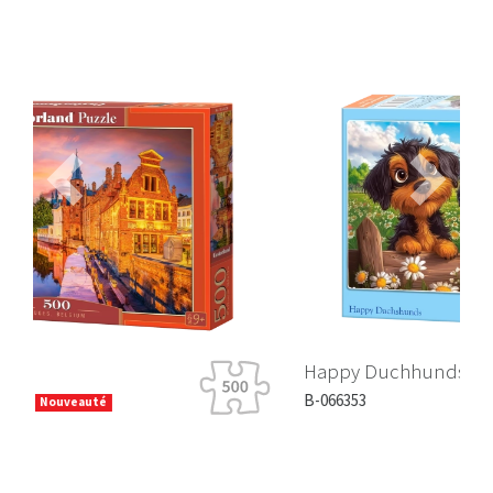
Previous
Next
Happy Duchhunds
B-066353
Nouveauté