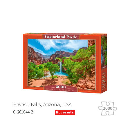
Falls, Arizona, USA
Tiger Tour
-2
B-066339
Nouveauté