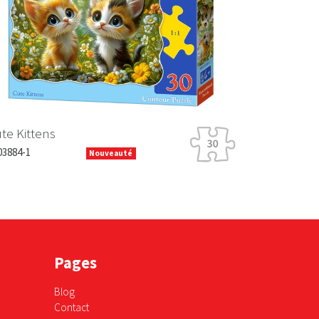
Next
e Kittens
3884-1
Nouveauté
Pages
Blog
Contact