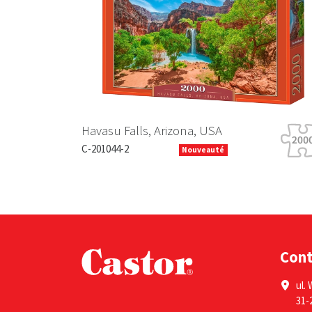
Previous
Havasu Falls, Arizona, USA
C-201044-2
Nouveauté
Con
ul. 
31-