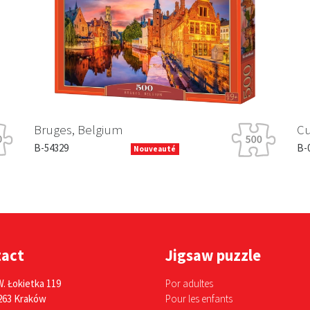
Bruges, Belgium
Cut
B-54329
B-0
Nouveauté
tact
Jigsaw puzzle
W. Łokietka 119
Por adultes
263 Kraków
Pour les enfants