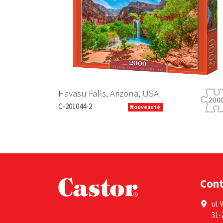
Previous
Havasu Falls, Arizona, USA
C-201044-2
Nouveauté
Con
ul. 
31-