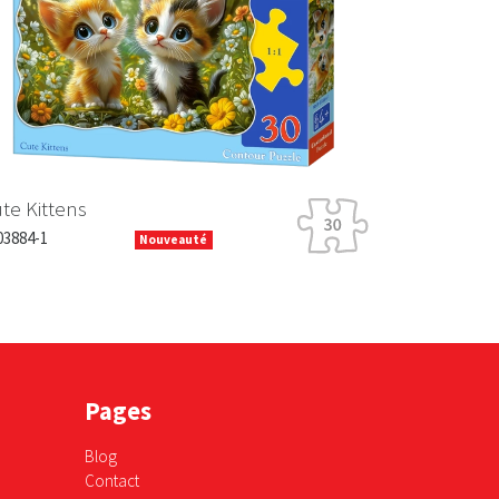
Next
te Kittens
3884-1
Nouveauté
Pages
Blog
Contact