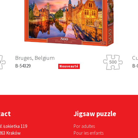
Bruges, Belgium
Cu
B-54329
B-0
Nouveauté
tact
Jigsaw puzzle
W. Łokietka 119
Por adultes
263 Kraków
Pour les enfants