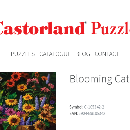
PUZZLES
CATALOGUE
BLOG
CONTACT
Blooming Cat
Symbol:
C-105342-2
EAN:
5904438105342