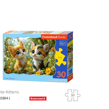
Next
te Kittens
03884-1
Nouveauté