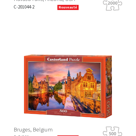
C-201044-2
B-06
Nouveauté
Previous
Next
Hap
Bruges, Belgium