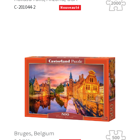
C-201044-2
B-0
Nouveauté
Previous
Next
Ha
Bruges, Belgium