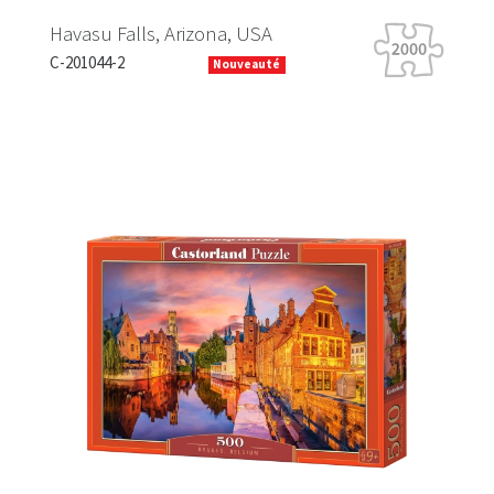
Havasu Falls, Arizona, USA
Ti
C-201044-2
B-
Nouveauté
Previous
Next