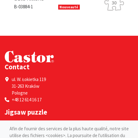
B-
B-03884-1
Nouveauté
Contact
ul. W. Łokietka 119
31-263 Kraków
Pologne
+48 12 614 16 17
Jigsaw puzzle
Por adultes
Afin de fournir des services de la plus haute qualité, notre site
Pour les enfants
utilise des fichiers <cookies>. La poursuite de l'utilisation du