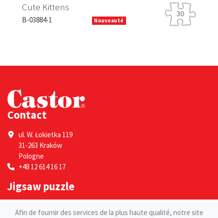
Rab
Cute Kittens
B-13
B-03884-1
Nouveauté
Contact
ul. W. Łokietka 119
31-263 Kraków
Pologne
+48 12 614 16 17
Jigsaw puzzle
Por adultes
Afin de fournir des services de la plus haute qualité, notre site
Pour les enfants