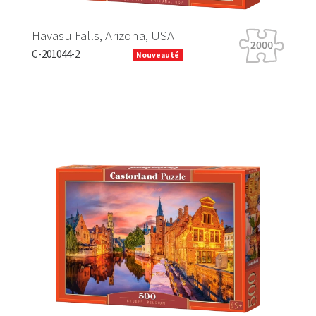
Havasu Falls, Arizona, USA
Tig
C-201044-2
B-06
Nouveauté
Previous
Next