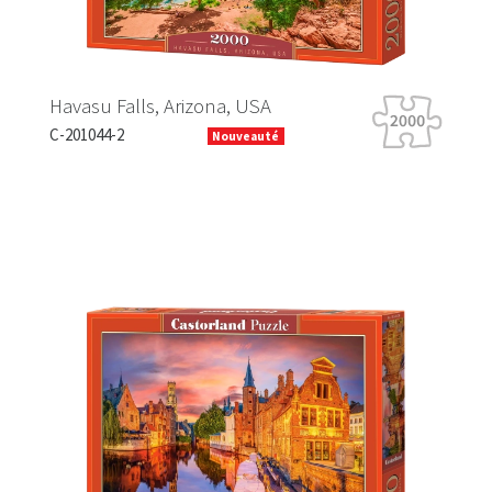
Havasu Falls, Arizona, USA
Ti
C-201044-2
B-
Nouveauté
Previous
Next