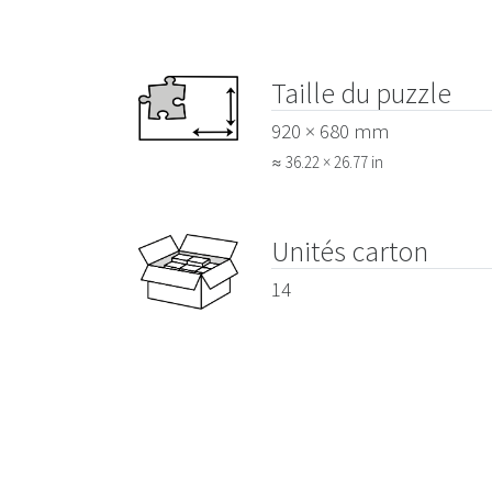
Taille du puzzle
920 × 680 mm
≈ 36.22 × 26.77 in
Unités carton
14