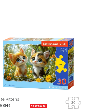
Next
te Kittens
03884-1
Nouveauté