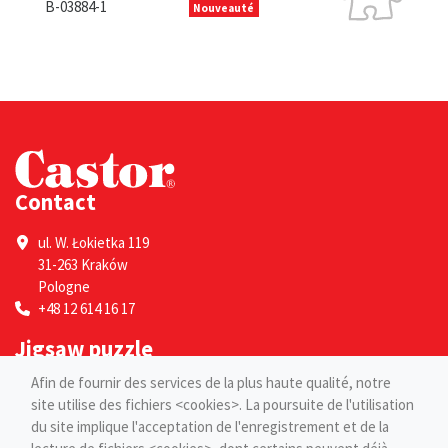
B-136
B-03884-1
Nouveauté
Contact
ul. W. Łokietka 119
31-263 Kraków
Pologne
+48 12 614 16 17
Jigsaw puzzle
Afin de fournir des services de la plus haute qualité, notre
Por adultes
site utilise des fichiers <cookies>. La poursuite de l'utilisation
Pour les enfants
du site implique l'acceptation de l'enregistrement et de la