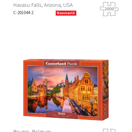
Havasu Falls, Arizona, USA
Tige
C-201044-2
B-066
Nouveauté
Previous
Next
Hap
Bruges, Belgium