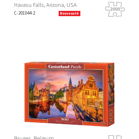
Havasu Falls, Arizona, USA
Ti
C-201044-2
B-
Nouveauté
Previous
Next
Ha
Bruges, Belgium