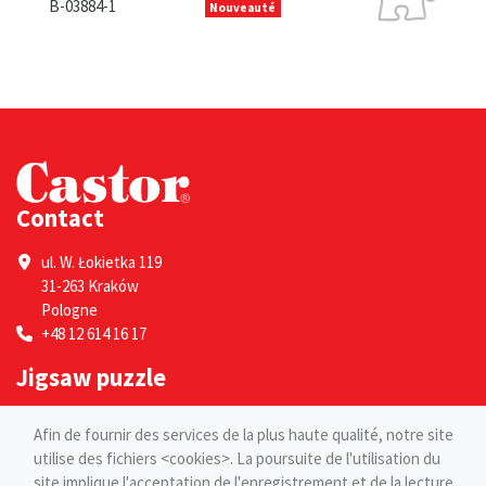
B-
B-03884-1
Nouveauté
Contact
ul. W. Łokietka 119
31-263 Kraków
Pologne
+48 12 614 16 17
Jigsaw puzzle
Por adultes
Afin de fournir des services de la plus haute qualité, notre site
Pour les enfants
utilise des fichiers <cookies>. La poursuite de l'utilisation du
site implique l'acceptation de l'enregistrement et de la lecture