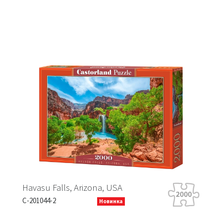
Arizona, USA
Tiger Tour
B-066339
Новинка
Но