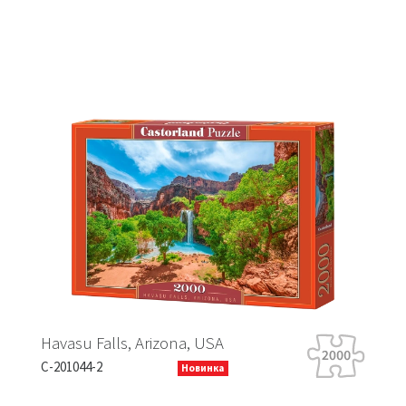
Falls, Arizona, USA
Tiger Tour
-2
B-066339
Новинка