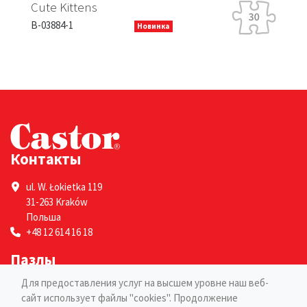
Ra
Cute Kittens
B-
B-03884-1
Новинка
Контакты
ul. W. Łokietka 119
31-263 Kraków
Польша
+48 12 614 16 18
Пазлы
Для предоставления услуг на высшем уровне наш веб-
Для взрослых
сайт использует файлы "cookies". Продолжение
Для детей