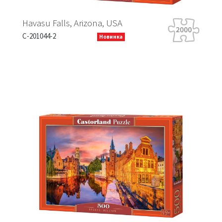
Havasu Falls, Arizona, USA
Ti
C-201044-2
B-
Новинка
Previous
Next