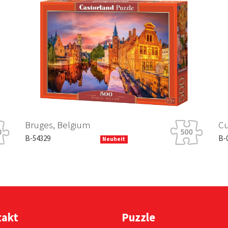
Bruges, Belgium
Cut
B-54329
B-0
Neuheit
takt
Puzzle