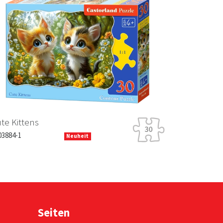
Next
e Kittens
3884-1
Neuheit
Seiten