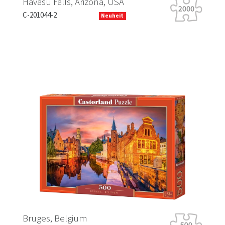
Havasu Falls, Arizona, USA
Tig
C-201044-2
B-0
Neuheit
Previous
Next
Ha
Bruges, Belgium