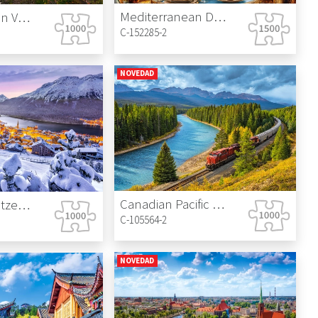
Mediterranean Dessert
Hot Air Balloon Valley
C-152285-2
NOVEDAD
Canadian Pacific Railway in Banff National Park
St. Moritz, Switzerland
C-105564-2
NOVEDAD