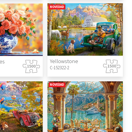
NOVEDAD
Yellowstone
es
C-152322-2
NOVEDAD