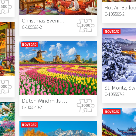
C-105595-2
Christmas Evening With Pets
C-105588-2
NOVEDAD
NOVEDAD
C-105557-2
Dutch Windmills Among Tulips
C-105540-2
NOVEDAD
NOVEDAD