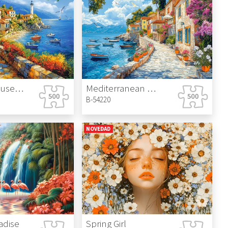
White Lighthouse Bay
Mediterranean Walk
B-54220
NOVEDAD
adise
Spring Girl