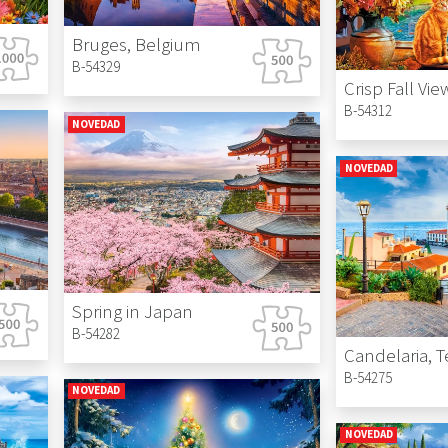
Bruges, Belgium
B-54329
Crisp Fall Vie
B-54312
NOVEDAD
NOVEDAD
Spring in Japan
B-54282
B-54275
NOVEDAD
NOVEDAD