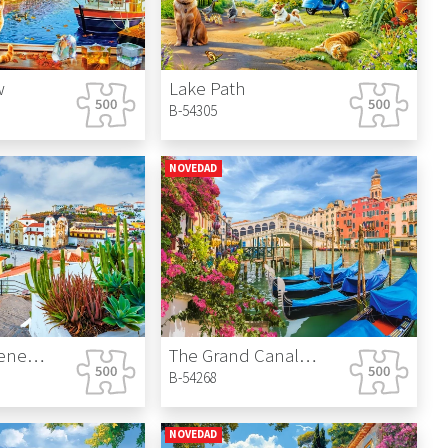
w
Lake Path
B-54305
NOVEDAD
Candelaria, Tenerife, Spain
The Grand Canal in Venice
B-54268
NOVEDAD