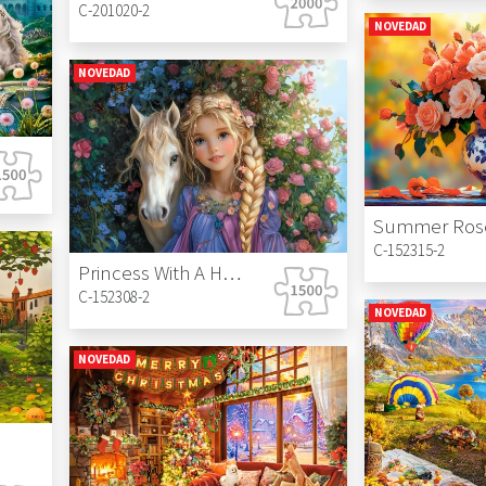
C-201020-2
NOVEDAD
NOVEDAD
Summer Ros
C-152315-2
Princess With A Horse
C-152308-2
NOVEDAD
NOVEDAD