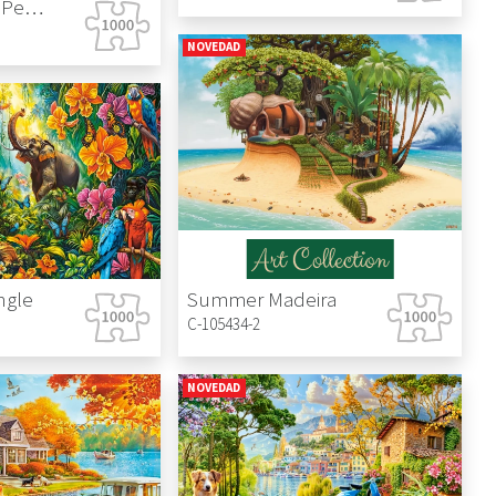
Hot Summer Peonies
NOVEDAD
ngle
Summer Madeira
C-105434-2
NOVEDAD