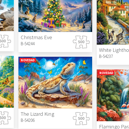
Christmas Eve
B-54244
B-54237
NOVEDAD
NOVEDAD
The Lizard King
B-54206
Flamingo Par