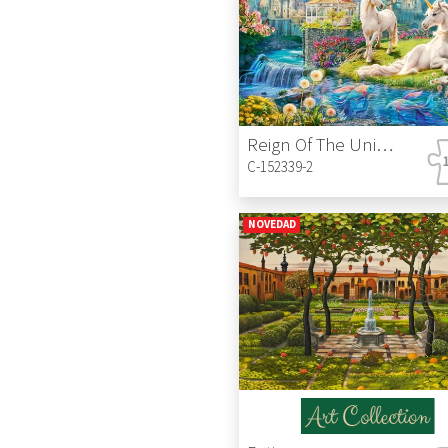
Reign Of The Unicorn
C-152339-2
NOVEDAD