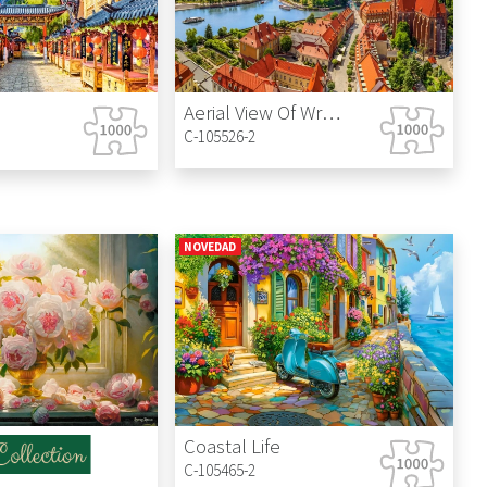
Aerial View Of Wroclaw, Poland
C-105526-2
NOVEDAD
Coastal Life
C-105465-2