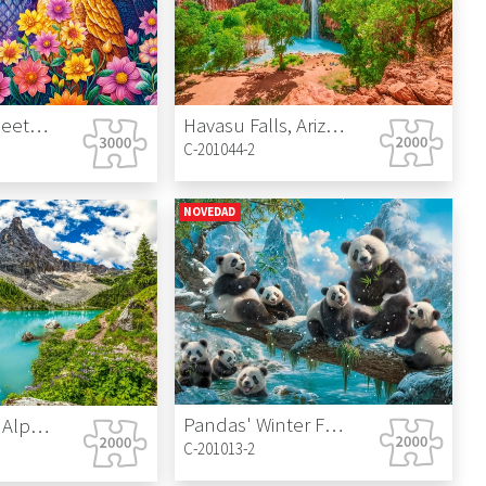
Havasu Falls, Arizona, USA
Flower Owl Meeting
C-201044-2
NOVEDAD
Pandas' Winter Fun
Lake Sorapis, Alps, Italy
C-201013-2