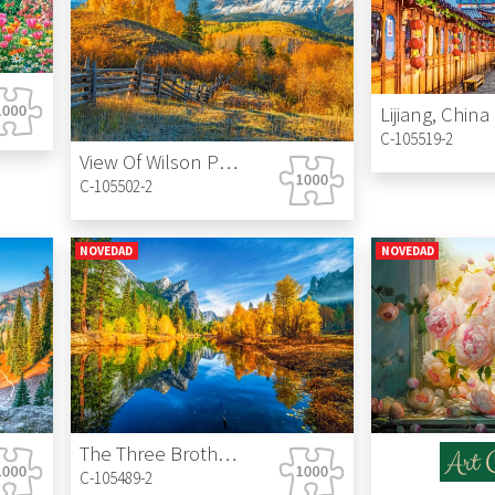
Lijiang, China
C-105519-2
View Of Wilson Peak In Autumn, USA
C-105502-2
NOVEDAD
NOVEDAD
The Three Brothers, Yosemite National Park, USA
C-105489-2