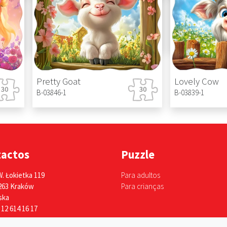
Tiger Tour
Sweet Drea
B-066339
B-066308
Pretty Goat
Lovely Cow
B-03846-1
B-03839-1
tactos
Puzzle
W. Łokietka 119
Para adultos
263 Kraków
Para crianças
ska
 12 614 16 17