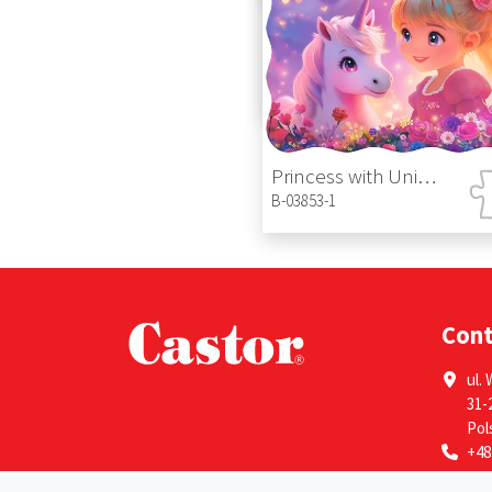
Cute Kittens
B-03884-1
Princess with Unicorn
B-03853-1
Con
ul. 
31-
Pol
+48