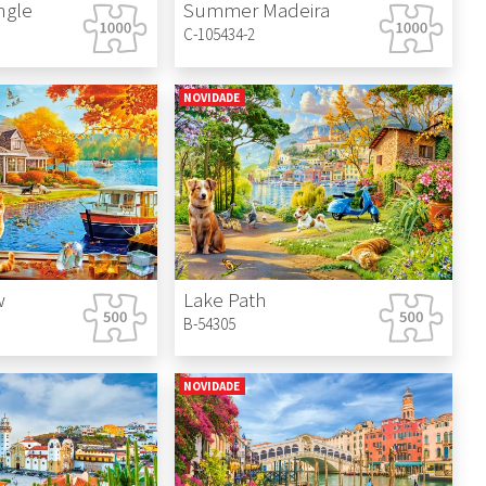
ngle
Summer Madeira
C-105434-2
NOVIDADE
w
Lake Path
B-54305
NOVIDADE