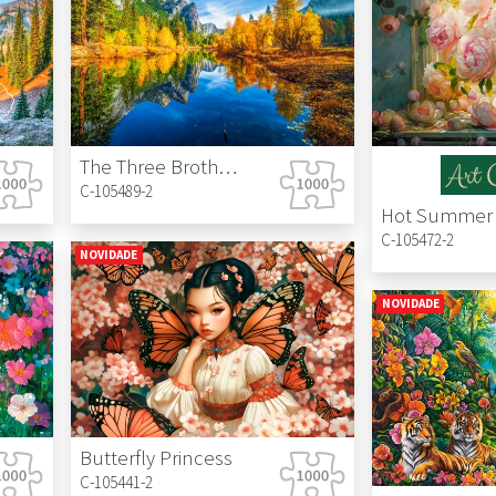
The Three Brothers, Yosemite National Park, USA
C-105489-2
C-105472-2
NOVIDADE
NOVIDADE
Butterfly Princess
C-105441-2