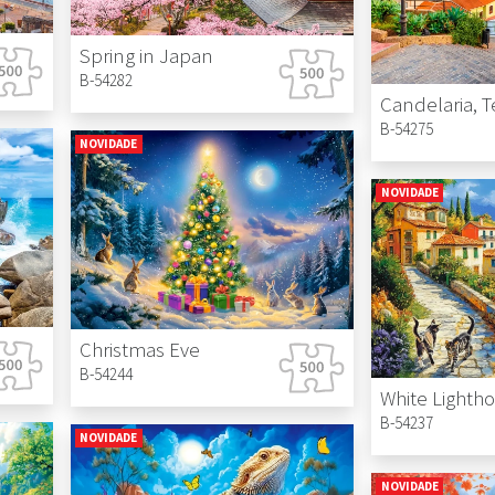
Spring in Japan
B-54282
B-54275
NOVIDADE
NOVIDADE
Christmas Eve
B-54244
B-54237
NOVIDADE
NOVIDADE