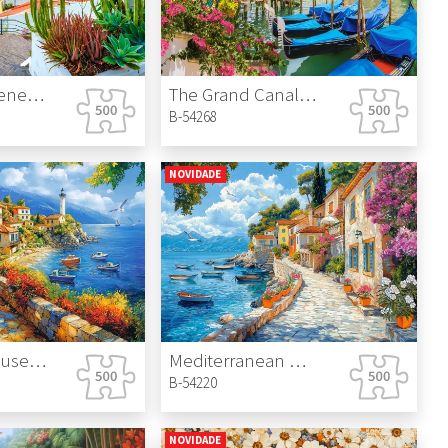
Candelaria, Tenerife, Spain
The Grand Canal in Venice
B-54268
NOVIDADE
White Lighthouse Bay
Mediterranean Walk
B-54220
NOVIDADE