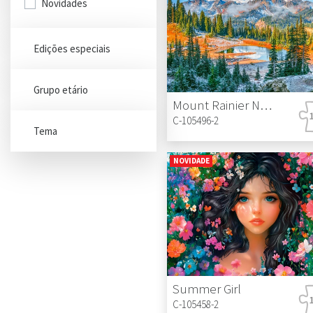
Novidades
Edições especiais
Grupo etário
Mount Rainier National Park, USA
C-105496-2
Tema
NOVIDADE
Summer Girl
C-105458-2