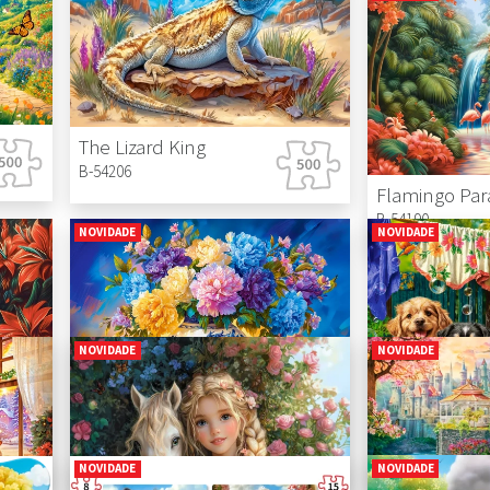
The Lizard King
B-54206
Flamingo Par
B-54190
NOVIDADE
NOVIDADE
NOVIDADE
NOVIDADE
Flowers in Chinese Porcelain
B-54169
B-54152
NOVIDADE
NOVIDADE