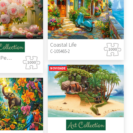
Coastal Life
C-105465-2
Hot Summer Peonies
NOVIDADE