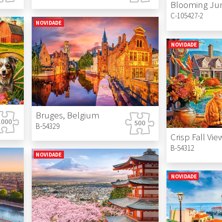
Blooming Ju
C-105427-2
NOVIDADE
NOVIDADE
Bruges, Belgium
B-54329
Crisp Fall Vie
B-54312
NOVIDADE
NOVIDADE