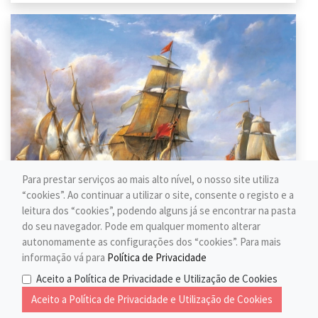
Para prestar serviços ao mais alto nível, o nosso site utiliza
“cookies”. Ao continuar a utilizar o site, consente o registo e a
leitura dos “cookies”, podendo alguns já se encontrar na pasta
do seu navegador. Pode em qualquer momento alterar
Copy of „Combat between the French Frigate 'La Canonniere' and the English Vessel 'The Tremendous' „;
autonomamente as configurações dos “cookies”. Para mais
C-300037-2
informação vá para
Política de Privacidade
Aceito a Política de Privacidade e Utilização de Cookies
Aceito a Política de Privacidade e Utilização de Cookies