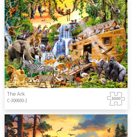
The Ark
C-300693-2