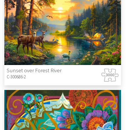
Sunset over Forest River
C-300686-2