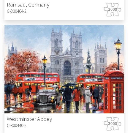
Ramsau, Germany
C-300464-2
Westminster Abbey
C-300440-2