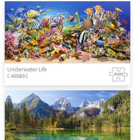
Underwater Life
C-400089-2