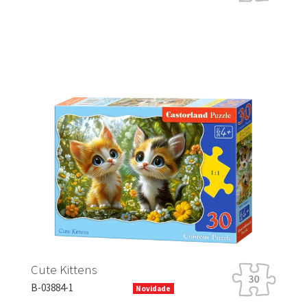
Rabbit Racin
Kittens
B-13630-1
4-1
Novidade