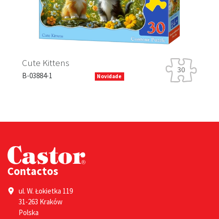
Cute Kittens
B-03884-1
Novidade
Contactos
ul. W. Łokietka 119
31-263 Kraków
Polska