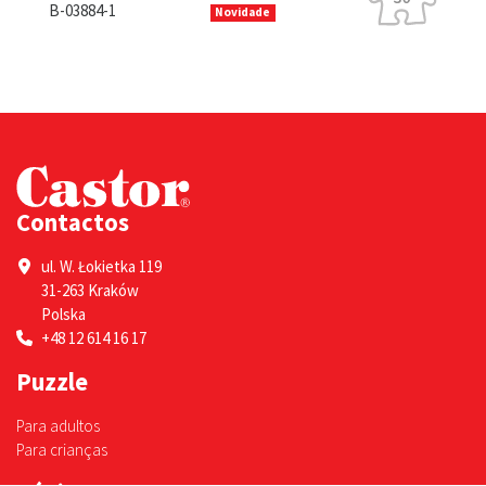
B-13630-1
Novidade
ade
Contactos
ul. W. Łokietka 119
31-263 Kraków
Polska
+48 12 614 16 17
Puzzle
Para adultos
Para crianças