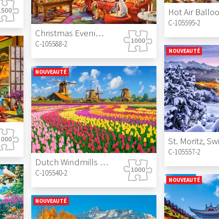
C-105595-2
Christmas Evening With Pets
C-105588-2
NOUVEAUTÉ
NOUVEAUTÉ
C-105557-2
Dutch Windmills Among Tulips
C-105540-2
NOUVEAUTÉ
NOUVEAUTÉ