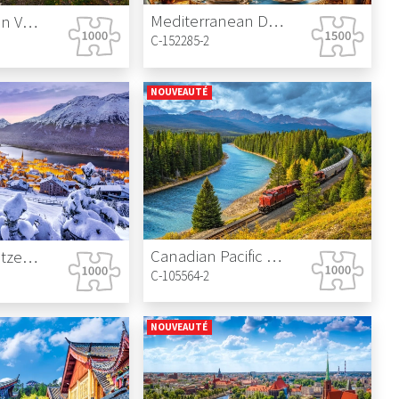
Mediterranean Dessert
Hot Air Balloon Valley
C-152285-2
NOUVEAUTÉ
Canadian Pacific Railway in Banff National Park
St. Moritz, Switzerland
C-105564-2
NOUVEAUTÉ