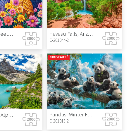
Havasu Falls, Arizona, USA
Flower Owl Meeting
C-201044-2
NOUVEAUTÉ
Pandas' Winter Fun
Lake Sorapis, Alps, Italy
C-201013-2