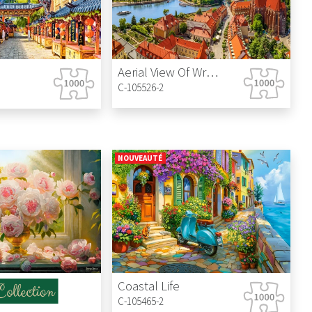
Aerial View Of Wroclaw, Poland
C-105526-2
NOUVEAUTÉ
Coastal Life
C-105465-2