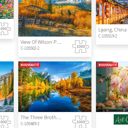
Lijiang, China
C-105519-2
View Of Wilson Peak In Autumn, USA
C-105502-2
NOUVEAUTÉ
NOUVEAUTÉ
The Three Brothers, Yosemite National Park, USA
C-105489-2