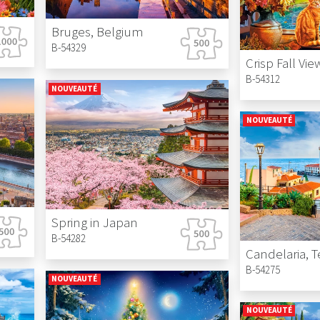
Bruges, Belgium
B-54329
Crisp Fall Vie
B-54312
NOUVEAUTÉ
NOUVEAUTÉ
Spring in Japan
B-54282
B-54275
NOUVEAUTÉ
NOUVEAUTÉ