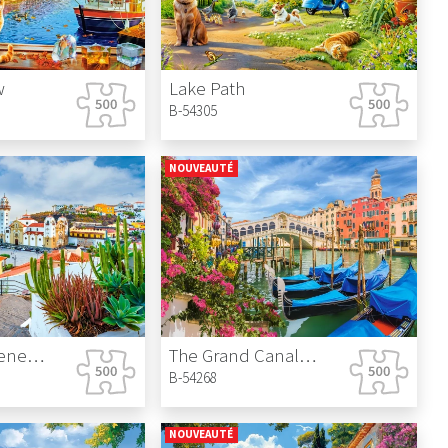
w
Lake Path
B-54305
NOUVEAUTÉ
Candelaria, Tenerife, Spain
The Grand Canal in Venice
B-54268
NOUVEAUTÉ