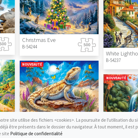
Christmas Eve
B-54244
B-54237
NOUVEAUTÉ
NOUVEAUTÉ
notre site utilise des fichiers <cookies>. La poursuite de l'utilisation du 
The Lizard King
déjà être présents dans le dossier du navigateur. À tout moment, il est p
B-54206
e site
Politique de confidentialité
Flamingo Par