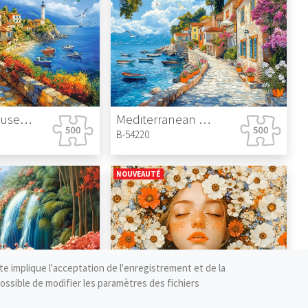
White Lighthouse Bay
Mediterranean Walk
B-54220
NOUVEAUTÉ
site implique l'acceptation de l'enregistrement et de la
ossible de modifier les paramètres des fichiers
adise
Spring Girl