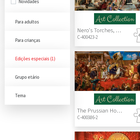
Novidades
Para adultos
Nero's Torches, Henryk Siemiradzki
C-400423-2
Para crianças
Edições especiais
(1)
Grupo etário
Tema
The Prussian Homage, Jan Matejko
C-400386-2