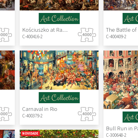
Kościuszko at Racławice, Jan Matejko
C-400416-2
C-400409-2
Carnaval in Rio
C-400379-2
NOVIDADE
C-300648-2