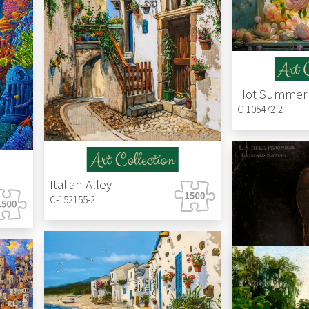
C-105472-2
Italian Alley
C-152155-2