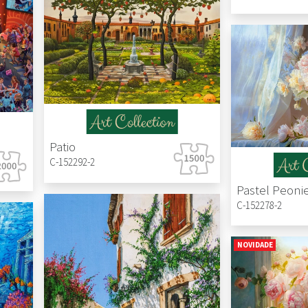
Patio
C-152292-2
Pastel Peoni
C-152278-2
NOVIDADE