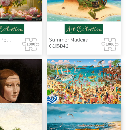
Hot Summer Peonies
Summer Madeira
C-105434-2
Fun by the Sea