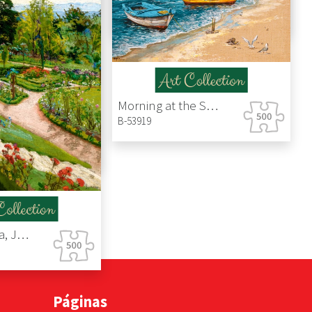
C-105151-2
Morning at the Seaside
B-53919
Lady with the Ermine, Leonardo da Vinci
Red Umbrella, Józef Mehoffer
Páginas