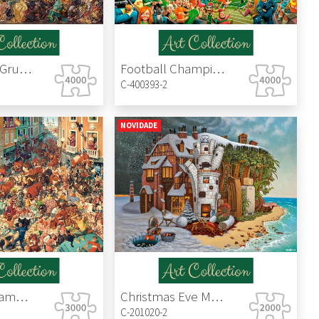
The Battle of Grunwald, Jan Matejko
Football Championship
C-400393-2
NOVIDADE
Bull Run in Pampeluna
Christmas Eve Madeira
C-201020-2