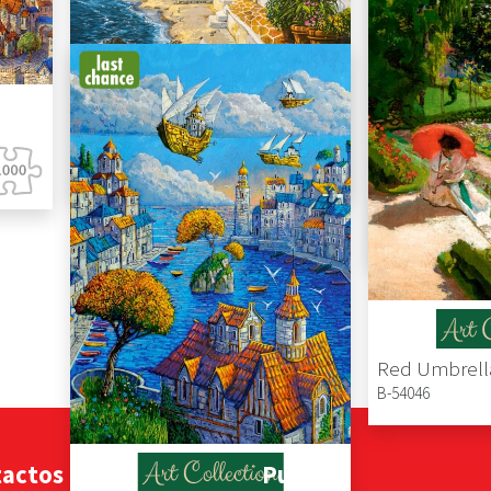
Holiday Mood
C-105113-2
C-105168-2
B-54046
tactos
Puzzle