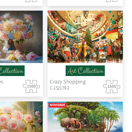
es
Crazy Shopping
C-152179-2
NOVIDADE