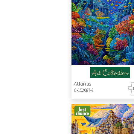
Atlantis
C-152087-2