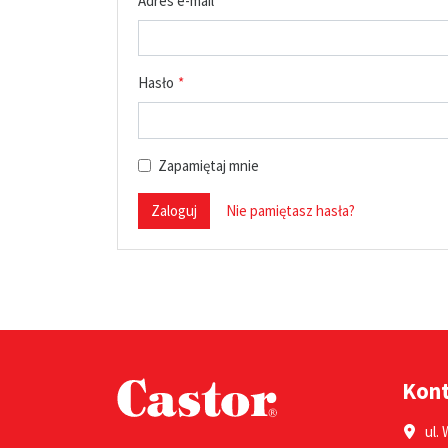
Adres e-mail
Hasło
Zapamiętaj mnie
Zaloguj
Nie pamiętasz hasła?
Kon
ul. 