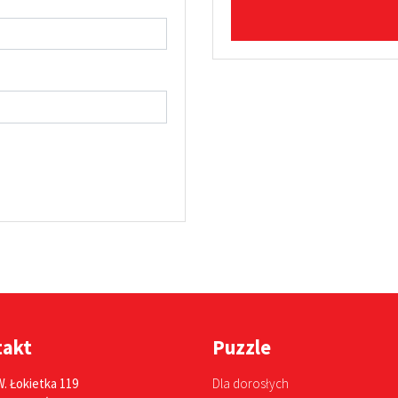
takt
Puzzle
W. Łokietka 119
Dla dorosłych