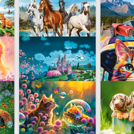
Savanna Animals
African Selfie
B-222155
B-222148
27.49 zł
27.49 zł
Call of Nature
Mountain Ri
B-222056
B-222049
27.49 zł
27.49 zł