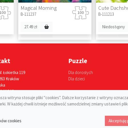
Magical Morning
Cute Dachsh
Cinderella's Castle
Cat Bus Trave
B-111237
B-111213
B-111282
B-111275
27.49 zł
Niedostępny
27.49 zł
27.49 zł
takt
Puzzle
W. Łokietka 119
Dla dorosłych
263 Kraków
Dla dzieci
ska
614 16 13
za witryna stosuje pliki "cookies". Dalsze korzystanie z witryny oznacza
ki. W każdej chwili istnieje możliwość samodzielnej zmiany ustawień plik
Regulamin świa
ików cookies
Akceptuję 