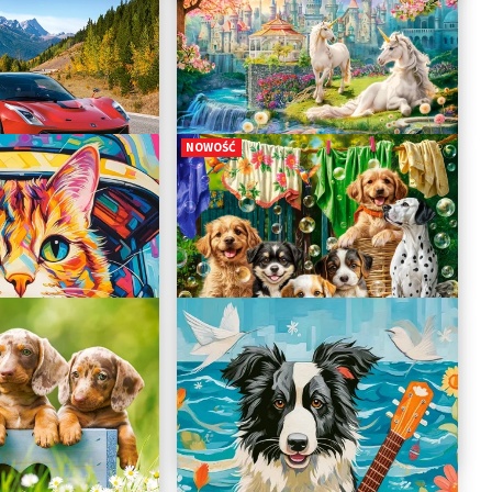
Tropical Underwater World
B-222094
27.49 zł
NOWOŚĆ
de
Reign Of The Unicorn
B-111367
27.49 zł
Puppies, Laundry and Bird Antics
B-111305
27.49 zł