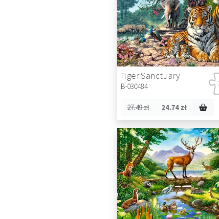
Tiger Sanctuary
B-030484
27.49 zł
24.74 zł