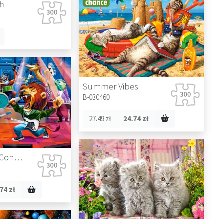
h
Summer Vibes
B-030460
27.49 zł
24.74 zł
Animal Rock Concert
74 zł