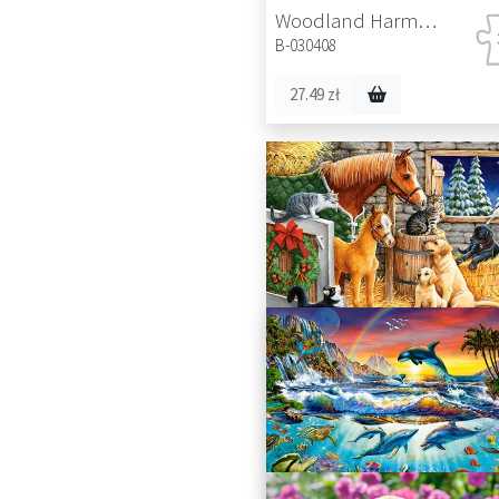
Woodland Harmony
B-030408
27.49 zł
Gathering Friends
B-030255
27.49 zł