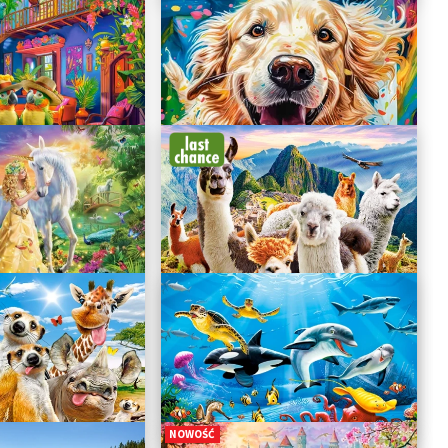
radise
Gentleness of Friendship
Llamas Selfie
Euphoric Spectrum
B-222193
B-222292
27.49 zł
24.74 zł
27.49 zł
NOWOŚĆ