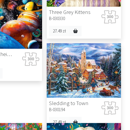
Three Grey Kittens
B-030330
27.49 zł
Planets and their Moons
Sledding to Town
B-030194
27.49 zł