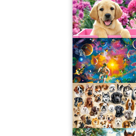
Paradise Cove
B-030101
27.49 zł
Labrador Puppy in Pink Box
B-030071
27.49 zł
Man in Space
B-222261
27.49 zł