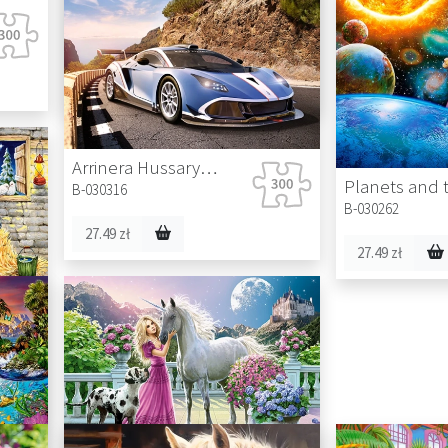
Cascade Run
B-030361
27.49 zł
Arrinera Hussarya GT
B-030316
B-030262
27.49 zł
27.49 zł