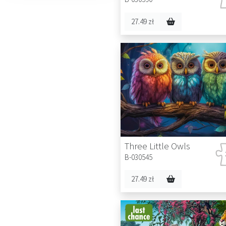
27.49 zł
Three Little Owls
B-030545
27.49 zł