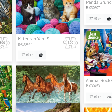
Panda Brunc
B-030507
27.49 zł
Kittens in Yarn Store
B-030477
27.49 zł
B-030453
27.49 zł
24.