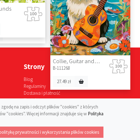
unds
l
Collie, Guitar and the Sea
Strony
B-111268
Blog
27.49 zł
Regulaminy
Dostawa i płatność
Kontakt
 zgodę na zapis i odczyt plików "cookies" z których
ów "cookies". Więcej informacji znajduje się w
Polityka
dczenia usług
Polityka prywatności
Regulamin sprzedaży
politykę prywatności i wykorzystania plików cookies