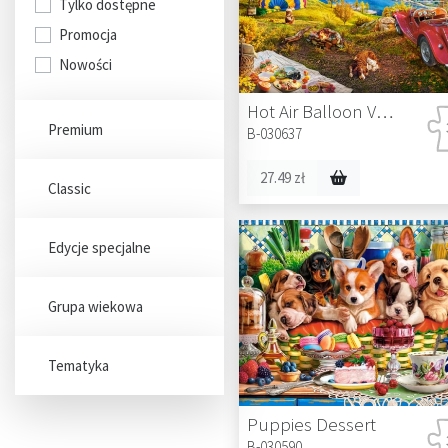
Tylko dostępne
Promocja
Nowości
Hot Air Balloon Valley
Premium
B-030637
27.49 zł
Classic
Edycje specjalne
Grupa wiekowa
Tematyka
Puppies Dessert
B-030590