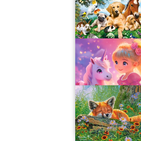
Collage with Dogs
B-222162
27.49 zł
Summer Pals
B-222063
27.49 zł
Princess with Unicorn
B-111299
27.49 zł