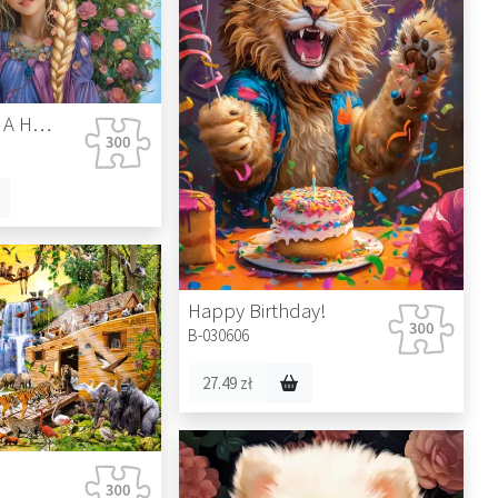
Princess With A Horse
Happy Birthday!
B-030606
27.49 zł