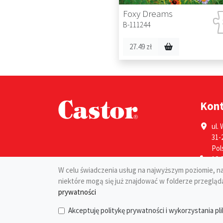
Foxy Dreams
B-111244
27.49 zł
Kon
ul. 
31-
Pol
12 
W celu świadczenia usług na najwyższym poziomie, nas
niektóre mogą się już znajdować w folderze przeglądar
prywatności
Copyright © 2026 Castor
Akceptuję politykę prywatności i wykorzystania pl