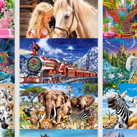
My Friend Unicorn
B-030088
27.49 zł
My Friend Horse
Parrots in Pa
B-222315
B-222308
27.49 zł
27.49 zł
Santas Coming to Town
B-222254
B-222230
27.49 zł
27.49 zł