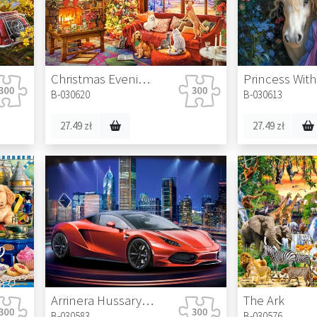
Christmas Evening With Pets
B-030620
B-030613
27.49 zł
27.49 zł
Arrinera Hussarya 33
The Ark
B-030583
B-030576