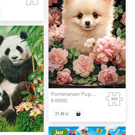
Pomeranian Puppy in Roses
B-030552
27.49 zł