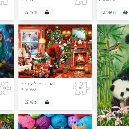
27.49 zł
27.49 zł
Santa's Special Delivery
B-030538
27.49 zł