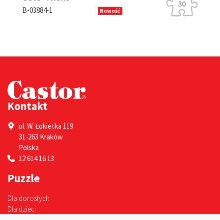
B-13630-1
1
Nowość
Kontakt
ul. W. Łokietka 119
31-263 Kraków
Polska
12 614 16 13
Puzzle
Dla dorosłych
Dla dzieci