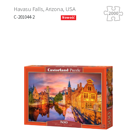
Falls, Arizona, USA
Tiger Tour
-2
B-066339
Nowość
Previous
Next