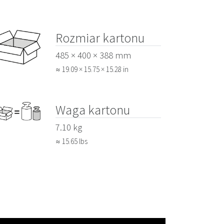
Rozmiar kartonu
485 × 400 × 388 mm
≈ 19.09 × 15.75 × 15.28 in
Waga kartonu
7.10 kg
≈ 15.65 lbs