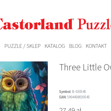
PUZZLE / SKLEP
KATALOG
BLOG
KONTAKT
Three Little O
Symbol:
B-030545
EAN:
5904438030545
27,49 zł