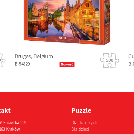
Bruges, Belgium
Cut
B-54329
B-0
Nowość
takt
Puzzle
W. Łokietka 119
Dla dorosłych
263 Kraków
Dla dzieci