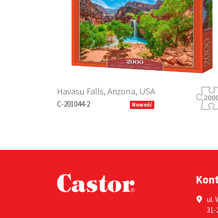
Previous
Havasu Falls, Arizona, USA
C-201044-2
Nowość
Kon
ul. 
31-