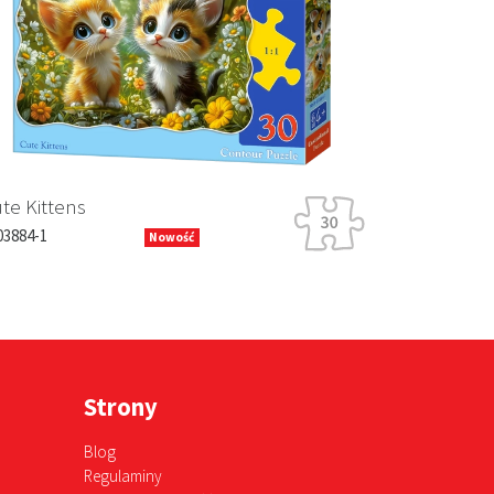
Next
e Kittens
3884-1
Nowość
Strony
Blog
Regulaminy