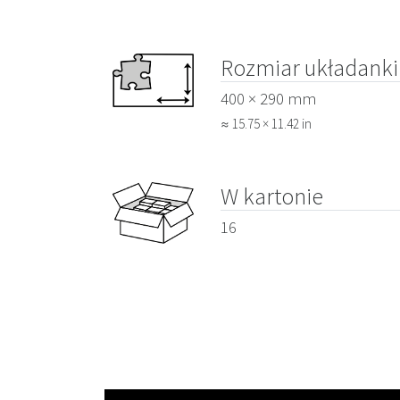
Rozmiar układanki
400 × 290 mm
≈ 15.75 × 11.42 in
W kartonie
16