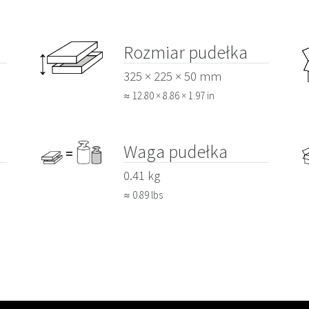
Rozmiar pudełka
325 × 225 × 50 mm
≈ 12.80 × 8.86 × 1.97 in
Waga pudełka
0.41 kg
≈ 0.89 lbs