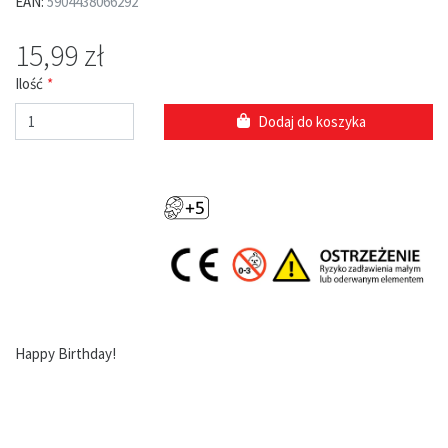
EAN:
5904438066292
15,99 zł
Ilość
Dodaj do koszyka
Happy Birthday!