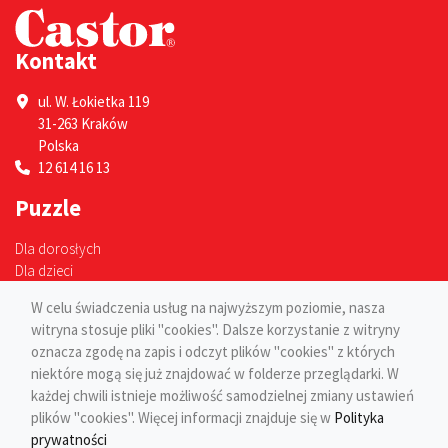
Kontakt
ul. W. Łokietka 119
31-263 Kraków
Polska
12 614 16 13
Puzzle
Dla dorosłych
Dla dzieci
Strony
W celu świadczenia usług na najwyższym poziomie, nasza
witryna stosuje pliki "cookies". Dalsze korzystanie z witryny
Blog
oznacza zgodę na zapis i odczyt plików "cookies" z których
Regulaminy
niektóre mogą się już znajdować w folderze przeglądarki. W
Dostawa i płatność
każdej chwili istnieje możliwość samodzielnej zmiany ustawień
Kontakt
plików "cookies". Więcej informacji znajduje się w
Polityka
prywatności