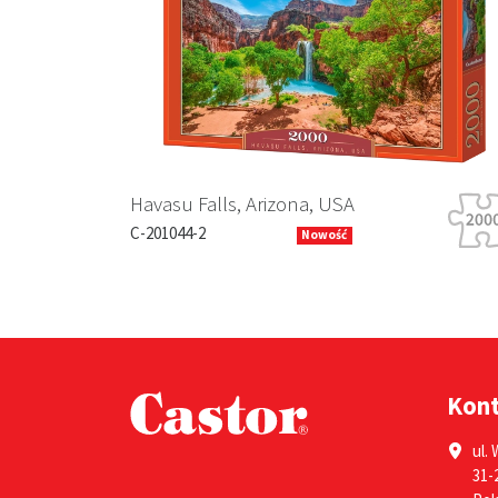
Previous
Havasu Falls, Arizona, USA
C-201044-2
Nowość
Kon
ul. 
31-