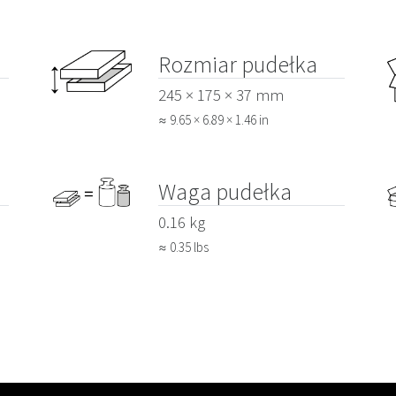
Rozmiar pudełka
245 × 175 × 37 mm
≈ 9.65 × 6.89 × 1.46 in
Waga pudełka
0.16 kg
≈ 0.35 lbs