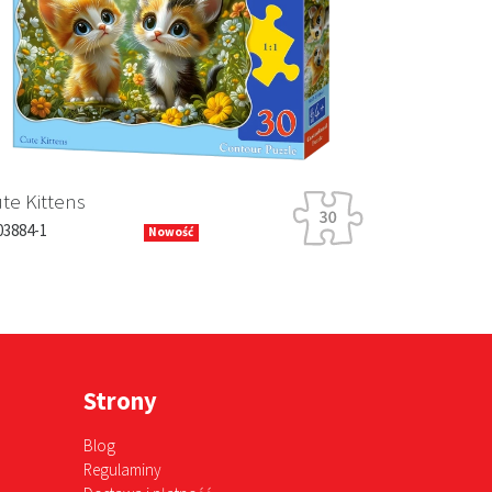
Next
e Kittens
3884-1
Nowość
Strony
Blog
Regulaminy