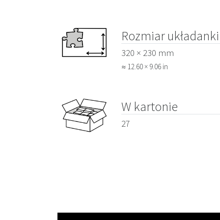
Rozmiar układanki
320 × 230 mm
≈ 12.60 × 9.06 in
W kartonie
27