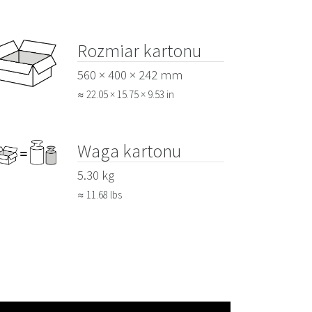
Rozmiar kartonu
560 × 400 × 242 mm
≈ 22.05 × 15.75 × 9.53 in
Waga kartonu
5.30 kg
≈ 11.68 lbs