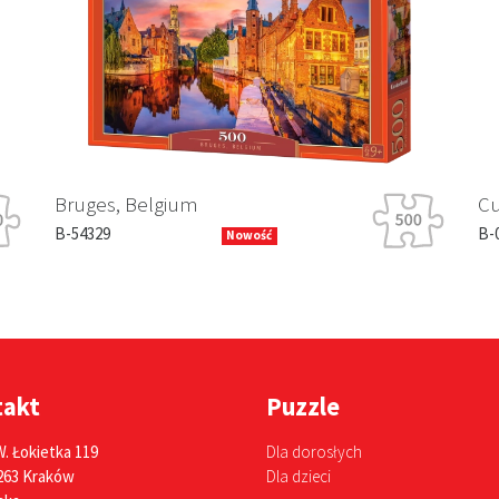
Bruges, Belgium
Cut
B-54329
B-0
Nowość
takt
Puzzle
W. Łokietka 119
Dla dorosłych
263 Kraków
Dla dzieci