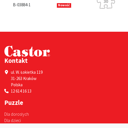
B-13630-1
03884-1
Nowość
Kontakt
ul. W. Łokietka 119
31-263 Kraków
Polska
12 614 16 13
Puzzle
Dla dorosłych
Dla dzieci