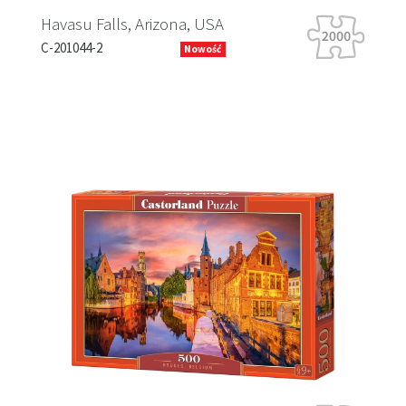
vasu Falls, Arizona, USA
Tiger Tour
201044-2
B-066339
Nowość
Previous
Next