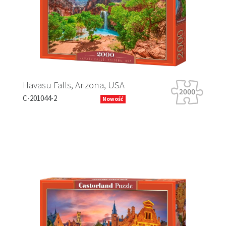
Havasu Falls, Arizona, USA
Ti
C-201044-2
B-
Nowość
Previous
Next