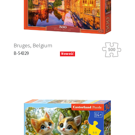
Ha
Bruges, Belgium
B-
B-54329
Nowość