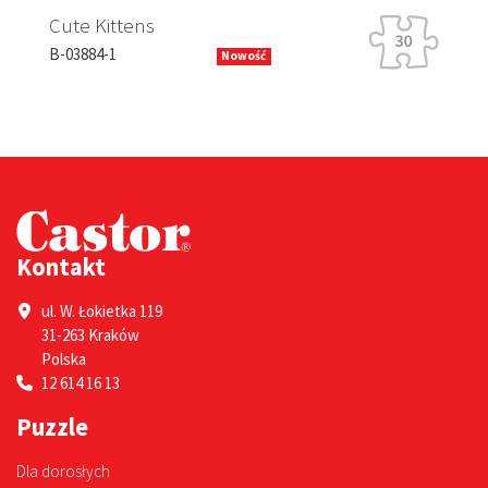
Rabbit Racing
s
B-13630-1
Nowość
Kontakt
ul. W. Łokietka 119
31-263 Kraków
Polska
12 614 16 13
Puzzle
Dla dorosłych