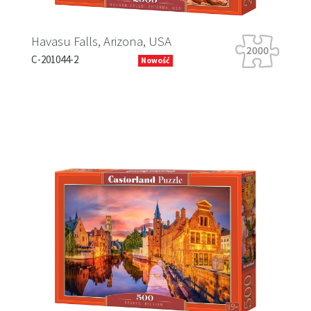
, Arizona, USA
Tiger Tour
B-066339
Nowość
Previous
Next