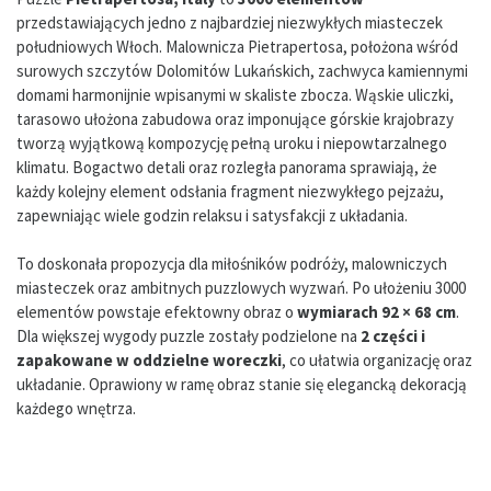
przedstawiających jedno z najbardziej niezwykłych miasteczek
południowych Włoch. Malownicza Pietrapertosa, położona wśród
surowych szczytów Dolomitów Lukańskich, zachwyca kamiennymi
domami harmonijnie wpisanymi w skaliste zbocza. Wąskie uliczki,
tarasowo ułożona zabudowa oraz imponujące górskie krajobrazy
tworzą wyjątkową kompozycję pełną uroku i niepowtarzalnego
klimatu. Bogactwo detali oraz rozległa panorama sprawiają, że
każdy kolejny element odsłania fragment niezwykłego pejzażu,
zapewniając wiele godzin relaksu i satysfakcji z układania.
To doskonała propozycja dla miłośników podróży, malowniczych
miasteczek oraz ambitnych puzzlowych wyzwań. Po ułożeniu 3000
elementów powstaje efektowny obraz o
wymiarach 92 × 68 cm
.
Dla większej wygody puzzle zostały podzielone na
2 części i
zapakowane w oddzielne woreczki
, co ułatwia organizację oraz
układanie. Oprawiony w ramę obraz stanie się elegancką dekoracją
każdego wnętrza.