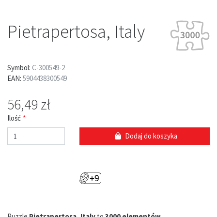
Pietrapertosa, Italy
Symbol:
C-300549-2
EAN:
5904438300549
56,49 zł
Ilość
Dodaj do koszyka
Puzzle
Pietrapertosa, Italy
to
3000 elementów