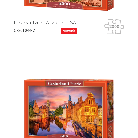
, Arizona, USA
Tiger Tour
B-066339
Nowość
Previous
Next