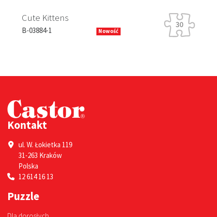
Rabbit Racing
s
B-13630-1
Nowość
Kontakt
ul. W. Łokietka 119
31-263 Kraków
Polska
12 614 16 13
Puzzle
Dla dorosłych