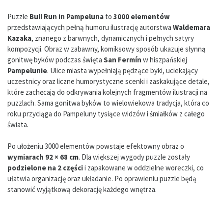
Puzzle
Bull Run in Pampeluna
to
3000 elementów
przedstawiających pełną humoru ilustrację autorstwa
Waldemara
Kazaka
, znanego z barwnych, dynamicznych i pełnych satyry
kompozycji. Obraz w zabawny, komiksowy sposób ukazuje słynną
gonitwę byków podczas święta
San Fermín
w hiszpańskiej
Pampelunie
. Ulice miasta wypełniają pędzące byki, uciekający
uczestnicy oraz liczne humorystyczne scenki i zaskakujące detale,
które zachęcają do odkrywania kolejnych fragmentów ilustracji na
puzzlach. Sama gonitwa byków to wielowiekowa tradycja, która co
roku przyciąga do Pampeluny tysiące widzów i śmiałków z całego
świata.
Po ułożeniu 3000 elementów powstaje efektowny obraz o
wymiarach 92 × 68 cm
. Dla większej wygody puzzle zostały
podzielone na 2 części
i zapakowane w oddzielne woreczki, co
ułatwia organizację oraz układanie. Po oprawieniu puzzle będą
stanowić wyjątkową dekorację każdego wnętrza.