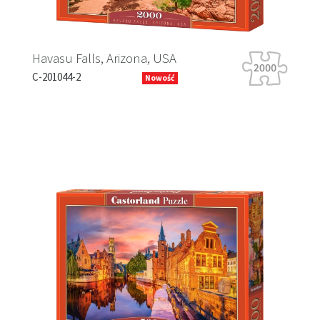
, Arizona, USA
Tiger Tour
B-066339
Nowość
Previous
Next