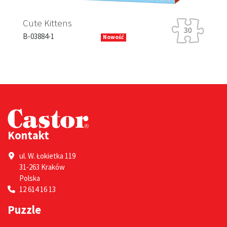
Rabbit Racing
s
B-13630-1
Nowość
Kontakt
ul. W. Łokietka 119
31-263 Kraków
Polska
12 614 16 13
Puzzle