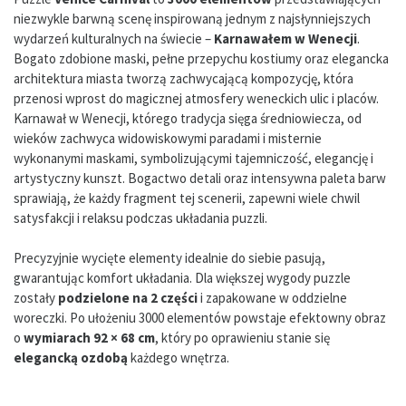
niezwykle barwną scenę inspirowaną jednym z najsłynniejszych
wydarzeń kulturalnych na świecie –
Karnawałem w Wenecji
.
Bogato zdobione maski, pełne przepychu kostiumy oraz elegancka
architektura miasta tworzą zachwycającą kompozycję, która
przenosi wprost do magicznej atmosfery weneckich ulic i placów.
Karnawał w Wenecji, którego tradycja sięga średniowiecza, od
wieków zachwyca widowiskowymi paradami i misternie
wykonanymi maskami, symbolizującymi tajemniczość, elegancję i
artystyczny kunszt. Bogactwo detali oraz intensywna paleta barw
sprawiają, że każdy fragment tej scenerii, zapewni wiele chwil
satysfakcji i relaksu podczas układania puzzli.
Precyzyjnie wycięte elementy idealnie do siebie pasują,
gwarantując komfort układania. Dla większej wygody puzzle
zostały
podzielone na 2 części
i zapakowane w oddzielne
woreczki. Po ułożeniu 3000 elementów powstaje efektowny obraz
o
wymiarach 92 × 68 cm
, który po oprawieniu stanie się
elegancką ozdobą
każdego wnętrza.