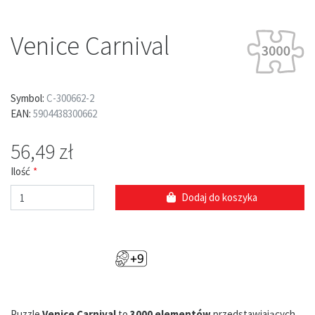
Venice Carnival
Symbol:
C-300662-2
EAN:
5904438300662
56,49 zł
Ilość
Dodaj do koszyka
Puzzle
Venice Carnival
to
3000 elementów
przedstawiających