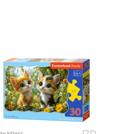
Next
te Kittens