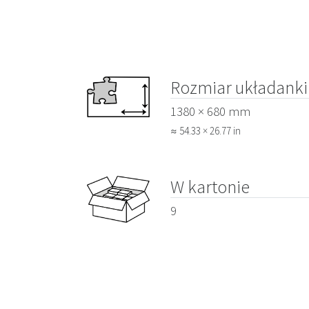
Rozmiar układanki
1380 × 680 mm
≈ 54.33 × 26.77 in
W kartonie
9