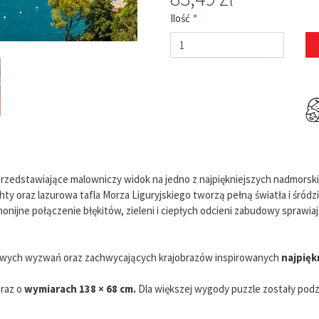
Ilość
rzedstawiające malowniczy widok na jedno z najpiękniejszych nadmorski
hty oraz lazurowa tafla Morza Liguryjskiego tworzą pełną światła i śr
monijne połączenie błękitów, zieleni i ciepłych odcieni zabudowy sprawi
.
lowych wyzwań oraz zachwycających krajobrazów inspirowanych
najpięk
braz o
wymiarach 138 × 68 cm.
Dla większej wygody puzzle zostały pod