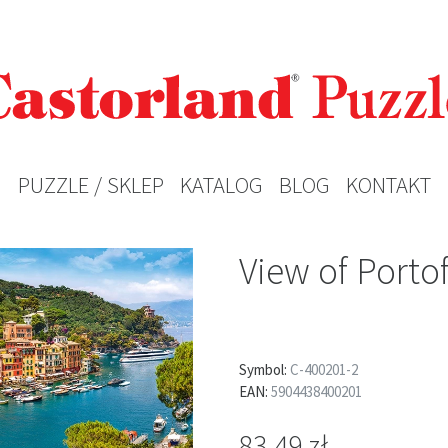
PUZZLE / SKLEP
KATALOG
BLOG
KONTAKT
View of Porto
Symbol:
C-400201-2
EAN:
5904438400201
83,49 zł