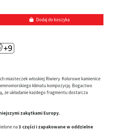
Dodaj do koszyka
ch miasteczek włoskiej Riwiery. Kolorowe kamienice
ódziemnomorskiego klimatu kompozycję. Bogactwo
ają, że układanie każdego fragmentu dostarcza
niejszymi zakątkami Europy.
zielone na
3 części i zapakowane w oddzielne