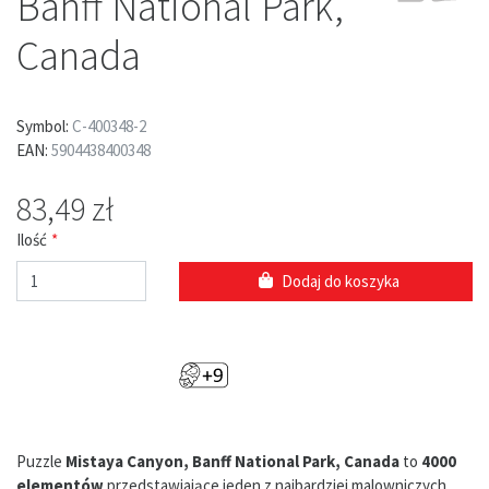
Banff National Park,
Canada
Symbol:
C-400348-2
EAN:
5904438400348
83,49 zł
Ilość
Dodaj do koszyka
Puzzle
Mistaya Canyon, Banff National Park, Canada
to
4000
elementów
przedstawiające jeden z najbardziej malowniczych