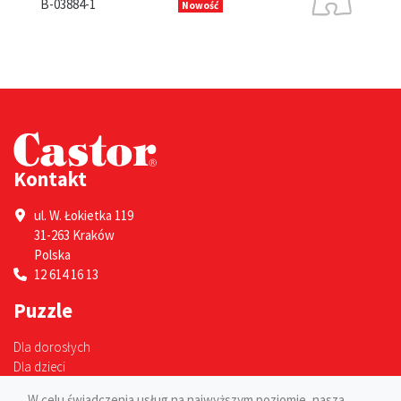
B-13630-1
1
Nowość
Kontakt
ul. W. Łokietka 119
31-263 Kraków
Polska
12 614 16 13
Puzzle
Dla dorosłych
Dla dzieci
W celu świadczenia usług na najwyższym poziomie, nasza