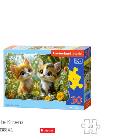
Next
te Kittens
03884-1
Nowość