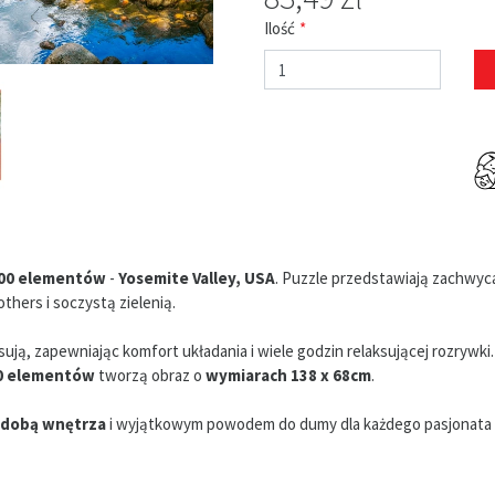
Ilość
00 elementów
-
Yosemite Valley, USA
. Puzzle przedstawiają zachwyc
hers i soczystą zielenią.
ują, zapewniając komfort układania i wiele godzin relaksującej rozrywki.
0 elementów
tworzą obraz o
wymiarach 138 x 68cm
.
dobą wnętrza
i wyjątkowym powodem do dumy dla każdego pasjonata p