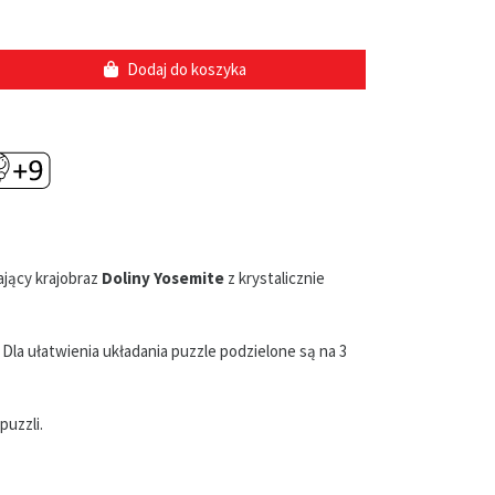
Dodaj do koszyka
ający krajobraz
Doliny Yosemite
z krystalicznie
 Dla ułatwienia układania puzzle podzielone są na 3
uzzli.