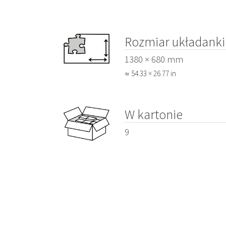
Rozmiar układanki
1380 × 680 mm
≈ 54.33 × 26.77 in
W kartonie
9