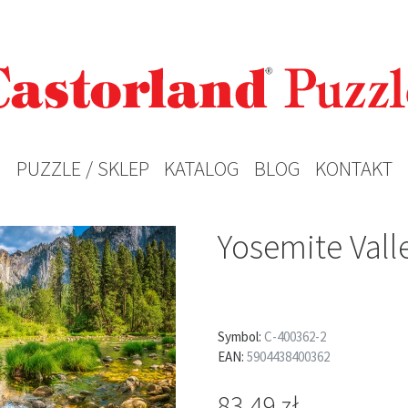
PUZZLE / SKLEP
KATALOG
BLOG
KONTAKT
Yosemite Vall
Symbol:
C-400362-2
EAN:
5904438400362
83,49 zł